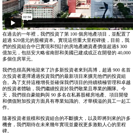
在過去的一年裡，我們投資了第 100 個房地產項目，並配置了
超過 $20億元的股權資本。實現這些重大里程碑後，目前，我
們的投資組合中已實現和預計的房地產總資產價值超過$ 300
億加元，包括安大略省南部和美國已建成或正在開發的 40,000
多個住房單元。
我們也很高興地迎來了許多新投資者來到高博，超過 900 名首
次投資者選擇通過投資我們的最新項目來擴充他們的投資組
合。為了支持這種增長並確保我們項目的持續積極管理和卓越
的投資者體驗，我們繼續投資於我們敬業且專業的團隊。今
天，我們很自豪能夠與 90 多名在私募股權房地產、項目開發
和價值附加投資方面具有專業知識的、才華橫溢的員工一起工
作。
隨著投資者規模和投資組合的不斷擴大，以及即將到來的許多
機會，我們期待在未來幾年實現並慶祝更多激動人心的里程
碑。